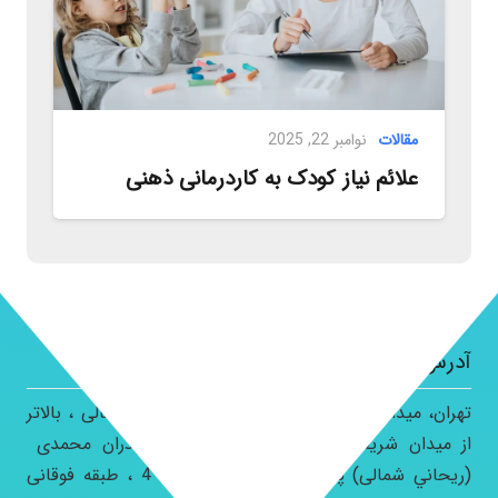
مقالات
نوامبر 22, 2025
علائم نیاز کودک به کاردرمانی ذهنی
آدرس کلينيک:
تهران، ميدان هروی ، خیابان استاد حسن بنای شمالی ، بالاتر
از ميدان شريفی ، کوچه قادری ، خيابان برادران محمدی
(ريحاني شمالی) پلاک 26 طبقه اول واحد 4 ، طبقه فوقانی