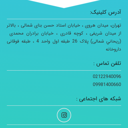
آدرس کلينيک:
تهران، ميدان هروی ، خیابان استاد حسن بنای شمالی ، بالاتر
از ميدان شريفی ، کوچه قادری ، خيابان برادران محمدی
(ريحاني شمالی) پلاک 26 طبقه اول واحد 4 ، طبقه فوقانی
داروخانه
تلفن تماس :
02122940096
09981400660
شبکه های اجتماعی :